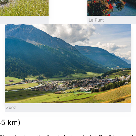
La Punt
Zuoz
35 km)